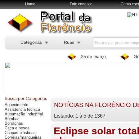
Home
Fale conosco
Como che
Categorias
Ruas
25 de março
Ge
Busca por Categorias
NOTÍCIAS NA FLORÊNCIO D
Aquecimento
Assistência técnica
Automação Industrial
Listando: 1 à 5 de 1367
Bombas
Borrachas
Eclipse solar tota
Caça e pesca
Chapas plásticas
Correias/mangueiras