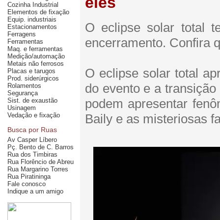
eles
Cozinha Industrial
Elementos de fixação
Equip. industriais
O eclipse solar total t
Estacionamentos
Ferragens
encerramento. Confira q
Ferramentas
Maq. e ferramentas
Medição/automação
Metais não ferrosos
O eclipse solar total a
Placas e tarugos
Prod. siderúrgicos
do evento e a transição 
Rolamentos
Segurança
Sist. de exaustão
podem apresentar fenô
Usinagem
Vedação e fixação
Baily e as misteriosas f
Busca por Ruas
Av Casper Líbero
Pç. Bento de C. Barros
Rua dos Timbiras
Rua Florêncio de Abreu
Rua Margarino Torres
Rua Piratininga
Fale conosco
Indique a um amigo