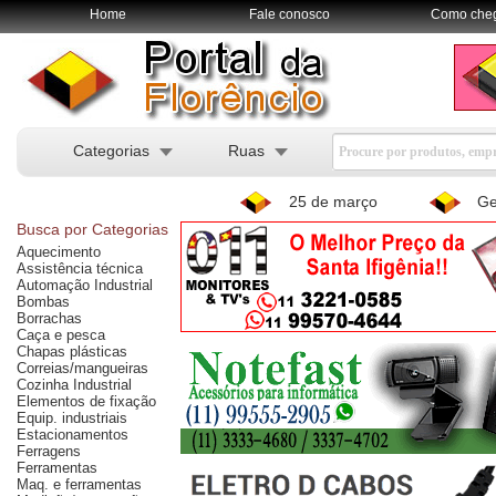
Home
Fale conosco
Como che
Categorias
Ruas
25 de março
Ge
Busca por Categorias
Aquecimento
Assistência técnica
Automação Industrial
Bombas
Borrachas
Caça e pesca
Chapas plásticas
Correias/mangueiras
Cozinha Industrial
Elementos de fixação
Equip. industriais
Estacionamentos
Ferragens
Ferramentas
Maq. e ferramentas