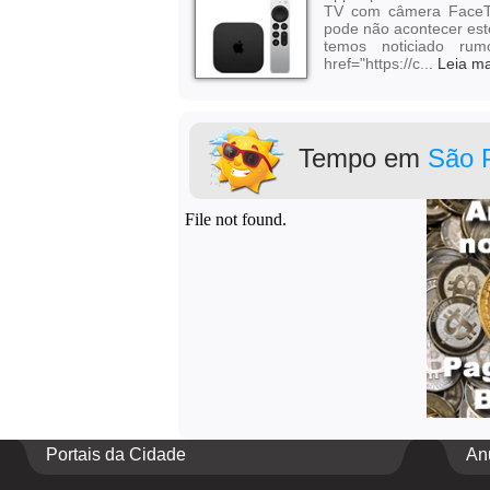
TV com câmera FaceT
pode não acontecer est
temos noticiado r
href="https://c...
Leia ma
Tempo em
São 
Portais da Cidade
An