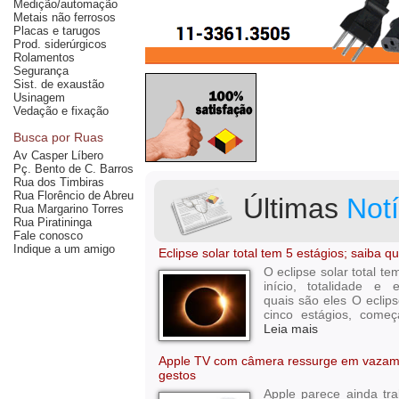
Medição/automação
Metais não ferrosos
Placas e tarugos
Prod. siderúrgicos
Rolamentos
Segurança
Sist. de exaustão
Usinagem
Vedação e fixação
Busca por Ruas
Av Casper Líbero
Pç. Bento de C. Barros
Rua dos Timbiras
Rua Florêncio de Abreu
Últimas
Notí
Rua Margarino Torres
Rua Piratininga
Fale conosco
Indique a um amigo
Eclipse solar total tem 5 estágios; saiba q
O eclipse solar total t
início, totalidade e 
quais são eles O eclips
cinco estágios, começa
Leia mais
Apple TV com câmera ressurge em vazam
gestos
Apple parece ainda tr