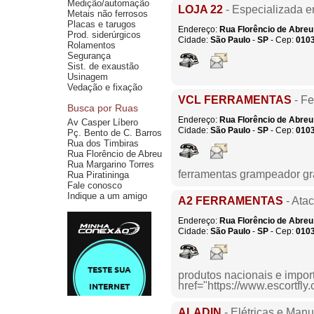
Medição/automação
LOJA 22
- Especializada e
Metais não ferrosos
Placas e tarugos
Endereço:
Rua Florêncio de Abreu
Prod. siderúrgicos
Cidade:
São Paulo
-
SP
- Cep:
010
Rolamentos
Segurança
Sist. de exaustão
Usinagem
Vedação e fixação
VCL FERRAMENTAS
- Fe
Busca por Ruas
Endereço:
Rua Florêncio de Abreu
Av Casper Líbero
Cidade:
São Paulo
-
SP
- Cep:
010
Pç. Bento de C. Barros
Rua dos Timbiras
Rua Florêncio de Abreu
Rua Margarino Torres
ferramentas grampeador g
Rua Piratininga
Fale conosco
Indique a um amigo
A2 FERRAMENTAS
- Atac
Endereço:
Rua Florêncio de Abreu
Cidade:
São Paulo
-
SP
- Cep:
010
produtos nacionais e impor
href="https://www.escortfly
ALADIN
- Elétricas e Manu