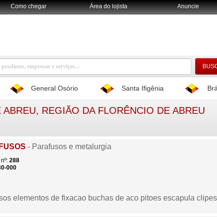
Como chegar
Área do lojista
Anuncie
General Osório
Santa Ifigênia
Br
 ABREU, REGIÃO DA FLORÊNCIO DE ABREU
AFUSOS
- Parafusos e metalurgia
nº:
288
30-000
usos elementos de fixacao buchas de aco pitoes escapula clipe