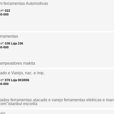
m ferramentas Automotivas
nº:
022
30-000
rramentas
nº:
036
Loja 106
30-000
rampeadores makita
ado e Varejo, nac. e imp.
nº:
070
Loja 003/006
30-000
tados ferramentas atacado e varejo ferramentas eletricas e man
.com"istanbul escort/a
ais