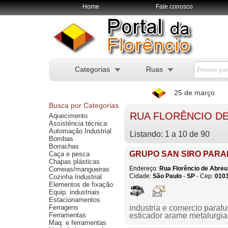
Home
Fale conosco
Categorias
Ruas
25 de março
Busca por Categorias
RUA FLORÊNCIO DE
Aquecimento
Assistência técnica
Automação Industrial
Listando: 1 a 10 de 90
Bombas
Borrachas
GRUPO SAN SIRO PAR
Caça e pesca
Chapas plásticas
Endereço:
Rua Florêncio de Abreu
Correias/mangueiras
Cidade:
São Paulo
-
SP
- Cep:
010
Cozinha Industrial
Elementos de fixação
Equip. industriais
Estacionamentos
Ferragens
industria e comercio paraf
Ferramentas
esticador arame metalurgia
Maq. e ferramentas