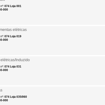
nº:
074
Loja 001
30-000
mentas elétricas
nº:
074
Loja 019
30-000
elétricas/Induzido
nº:
074
Loja 031
30-000
as
nº:
074
Loja 035/060
30-000