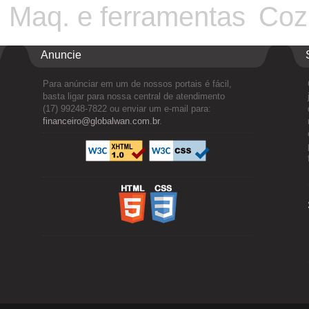
Maq. e ferramentas
Cozi
Anuncie
Para anúnciar em um de nossos portais é fácil,
basta ligar para nossa central de atendimento
(17) 99248-7822 ou enviar um e-mail para:
financeiro@globalwan.com.br
.