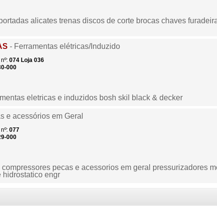
ortadas alicates trenas discos de corte brocas chaves furadeira
AS
- Ferramentas elétricas/Induzido
nº:
074
Loja 036
30-000
amentas eletricas e induzidos bosh skil black & decker
s e acessórios em Geral
nº:
077
29-000
compressores pecas e acessorios em geral pressurizadores mot
 hidrostatico engr