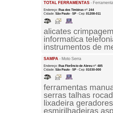
TOTAL FERRAMENTAS
- Ferramenta
Endereço:
Rua dos Timbiras
nº:
244
Cidade:
São Paulo
-
SP
- Cep:
01208-011
alicates crimpagem
informatica telefon
instrumentos de m
SAMPA
- Moto Serra
Endereço:
Rua Florêncio de Abreu
nº:
485
Cidade:
São Paulo
-
SP
- Cep:
01030-000
ferramentas manuai
serras talhas roca
lixadeira geradores
esmirilhadeiras as