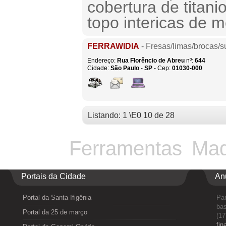
cobertura de titani
topo intericas de 
FERRAWIDIA
- Fresas/limas/brocas/s
Endereço:
Rua Florêncio de Abreu
nº:
644
Cidade:
São Paulo
-
SP
- Cep:
01030-000
Listando: 1 \E0 10 de 28
Ferramentas
Maq
Portais da Cidade
An
Portal da Santa Ifigênia
Par
bas
Portal da 25 de março
(17
fin