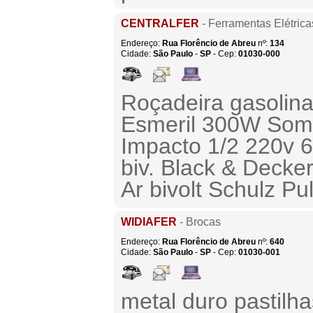
CENTRALFER
- Ferramentas Elétrica
Endereço:
Rua Florêncio de Abreu
nº:
134
Cidade:
São Paulo
-
SP
- Cep:
01030-000
Roçadeira gasolin
Esmeril 300W Somar
Impacto 1/2 220v 
biv. Black & Deck
Ar bivolt Schulz Pu
WIDIAFER
- Brocas
Endereço:
Rua Florêncio de Abreu
nº:
640
Cidade:
São Paulo
-
SP
- Cep:
01030-001
metal duro pastilh