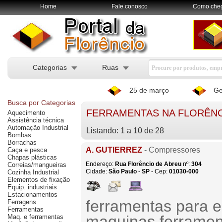
Home
Fale conosco
Como che
Categorias
Ruas
25 de março
Ge
Busca por Categorias
FERRAMENTAS NA FLORÊNC
Aquecimento
Assistência técnica
Automação Industrial
Listando: 1 a 10 de 28
Bombas
Borrachas
A. GUTIERREZ
- Compressores
Caça e pesca
Chapas plásticas
Endereço:
Rua Florêncio de Abreu
nº:
304
Correias/mangueiras
Cidade:
São Paulo
-
SP
- Cep:
01030-000
Cozinha Industrial
Elementos de fixação
Equip. industriais
Estacionamentos
ferramentas para e
Ferragens
Ferramentas
maquinas ferramen
Maq. e ferramentas