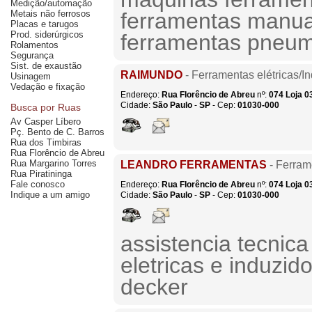
Medição/automação
Metais não ferrosos
ferramentas manuai
Placas e tarugos
Prod. siderúrgicos
ferramentas pneum
Rolamentos
Segurança
Sist. de exaustão
RAIMUNDO
- Ferramentas elétricas/I
Usinagem
Vedação e fixação
Endereço:
Rua Florêncio de Abreu
nº:
074
Loja 0
Cidade:
São Paulo
-
SP
- Cep:
01030-000
Busca por Ruas
Av Casper Líbero
Pç. Bento de C. Barros
Rua dos Timbiras
Rua Florêncio de Abreu
Rua Margarino Torres
LEANDRO FERRAMENTAS
- Ferram
Rua Piratininga
Fale conosco
Endereço:
Rua Florêncio de Abreu
nº:
074
Loja 0
Indique a um amigo
Cidade:
São Paulo
-
SP
- Cep:
01030-000
assistencia tecnic
eletricas e induzid
decker