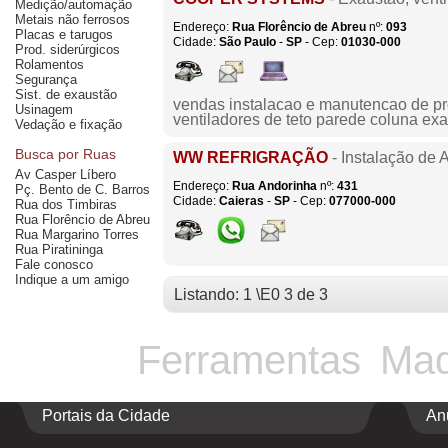
Medição/automação
Metais não ferrosos
Endereço:
Rua Florêncio de Abreu
nº:
093
Placas e tarugos
Cidade:
São Paulo
-
SP
- Cep:
01030-000
Prod. siderúrgicos
Rolamentos
Segurança
Sist. de exaustão
vendas instalacao e manutencao de pr
Usinagem
ventiladores de teto parede coluna exau
Vedação e fixação
Busca por Ruas
WW REFRIGRAÇÃO
- Instalação de
Av Casper Líbero
Endereço:
Rua Andorinha
nº:
431
Pç. Bento de C. Barros
Cidade:
Caieras
-
SP
- Cep:
077000-000
Rua dos Timbiras
Rua Florêncio de Abreu
Rua Margarino Torres
Rua Piratininga
Fale conosco
Indique a um amigo
Listando: 1 \E0 3 de 3
Ferramentas
Maq
Portais da Cidade
An