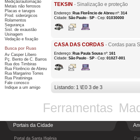
Medição/automação
TEKSIN
- Sinalização e proteção
Metais não ferrosos
Placas e tarugos
Endereço:
Rua Florêncio de Abreu
nº:
314
Prod. siderúrgicos
Cidade:
São Paulo
-
SP
- Cep:
01030000
Rolamentos
Segurança
Sist. de exaustão
Usinagem
Vedação e fixação
CASA DAS CORDAS
- Cordas para 
Busca por Ruas
Endereço:
Rua Paula Sousa
nº:
161
Av Casper Líbero
Cidade:
São Paulo
-
SP
- Cep:
01027-001
Pç. Bento de C. Barros
Rua dos Timbiras
Rua Florêncio de Abreu
Rua Margarino Torres
Rua Piratininga
Fale conosco
Listando: 1 \E0 3 de 3
Indique a um amigo
Ferramentas
Maq
Portais da Cidade
An
Portal da Santa Ifigênia
Par