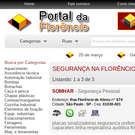
Home
Fale conosco
Como che
Categorias
Ruas
25 de março
Ge
Busca por Categorias
SEGURANÇA NA FLORÊNCIO
Aquecimento
Assistência técnica
Automação Industrial
Listando: 1 a 3 de 3
Bombas
Borrachas
SOMHAR
- Segurança Pessoal
Caça e pesca
Chapas plásticas
Endereço:
Rua Florêncio de Abreu
nº:
674
Correias/mangueiras
Cidade:
São Paulo
-
SP
- Cep:
01030-001
Cozinha Industrial
Elementos de fixação
Equip. industriais
Estacionamentos
Ferragens
placas sinalizadoras seguranca uniform
Ferramentas
capacetes linha respiratoria auditiva fr
Maq. e ferramentas